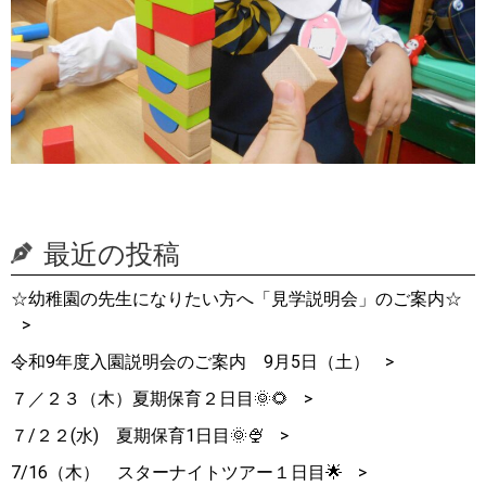
最近の投稿
☆幼稚園の先生になりたい方へ「見学説明会」のご案内☆
令和9年度入園説明会のご案内 9月5日（土）
７／２３（木）夏期保育２日目🌞🌻
７/２２(水) 夏期保育1日目🌞🍨
7/16（木） スターナイトツアー１日目🌟