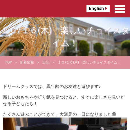
English
１０/１６(木) 楽しいチョイスタ
イム！
TOP
新着情報
日記
１０/１６(木) 楽しいチョイスタイム！
ドリームクラスでは、異年齢のお友達と遊びます♪
新しいおもちゃや折り紙を見つけると、すぐに楽しさを見いだ
せる子どもたち！
たくさん遊ぶことができて、大満足の一日になりました😄