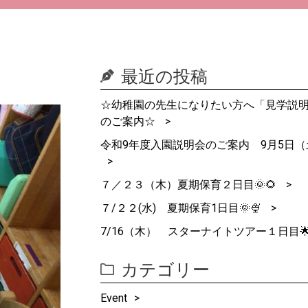
最近の投稿
☆幼稚園の先生になりたい方へ「見学説
のご案内☆
令和9年度入園説明会のご案内 9月5日（
７／２３（木）夏期保育２日目🌞🌻
７/２２(水) 夏期保育1日目🌞🍨
7/16（木） スターナイトツアー１日目
カテゴリー
Event