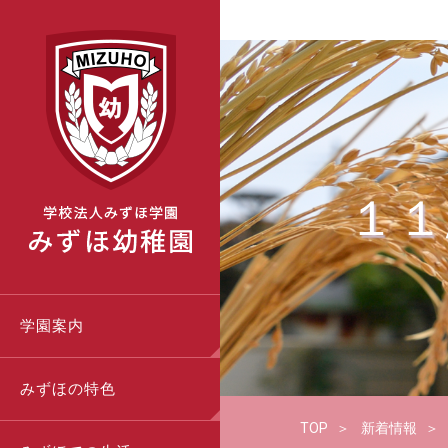
１１
学園案内
みずほの特色
TOP
新着情報