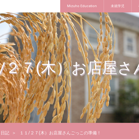
Mizuho Education
未就学児
/２７(木）お店屋
日記
１１/２７(木）お店屋さんごっこの準備！