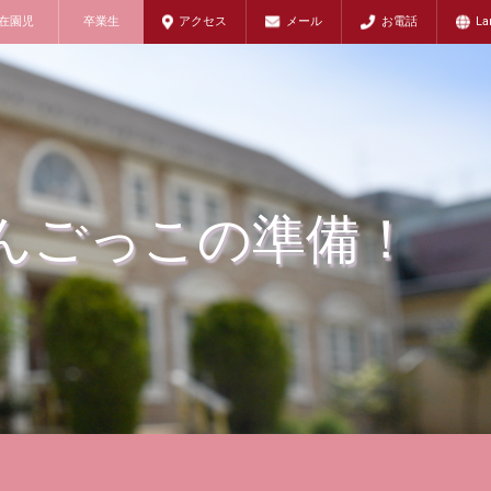
在園児
卒業生
アクセス
メール
お電話
La
さんごっこの準備！