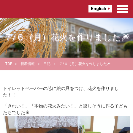
English
７/６（月）花火を作りました🎆
TOP
新着情報
日記
７/６（月）花火を作りました🎆
トイレットペーパーの芯に絵の具をつけ、花火を作りまし
た！！
「きれい！」「本物の花火みたい！」と楽しそうに作る子ども
たちでした🎇