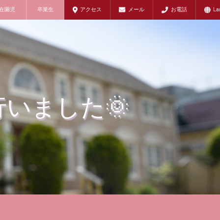
在園児
卒業生
アクセス
メール
お電話
La
行いました🌞