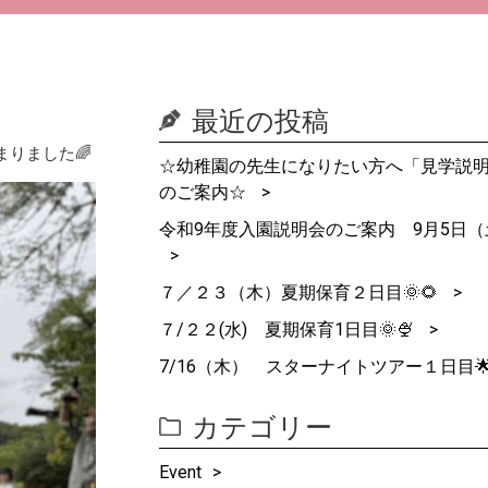
最近の投稿
りました🌈
☆幼稚園の先生になりたい方へ「見学説
のご案内☆
令和9年度入園説明会のご案内 9月5日（
７／２３（木）夏期保育２日目🌞🌻
７/２２(水) 夏期保育1日目🌞🍨
7/16（木） スターナイトツアー１日目
カテゴリー
Event