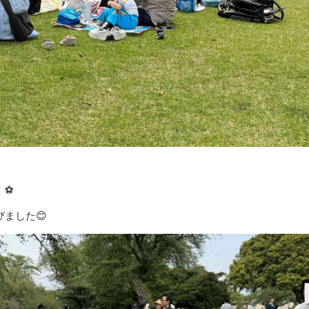
！⚽
ました😊