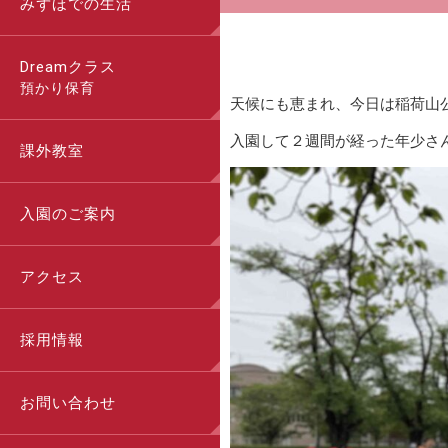
みずほでの生活
Dreamクラス
預かり保育
天候にも恵まれ、今日は稲荷山
入園して２週間が経った年少さ
課外教室
入園のご案内
アクセス
採用情報
お問い合わせ