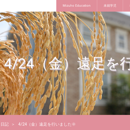
Mizuho Education
未就学児
4/24（金）遠足を
日記
4/24（金）遠足を行いました🌞