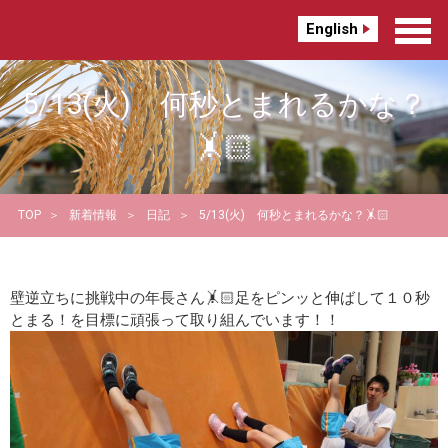
English
5/13(火) 何秒とまれるかな？
🤸🏻
TOP
新着情報
日記
5/13(火) 何秒とまれるかな？🤸🏻
壁逆立ちに挑戦中の年長さん🤸🏻足をピンッと伸ばして１０秒
とまる！を目標に頑張って取り組んでいます！！