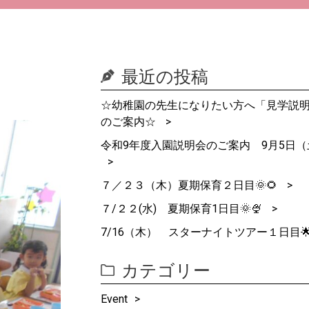
最近の投稿
☆幼稚園の先生になりたい方へ「見学説
のご案内☆
令和9年度入園説明会のご案内 9月5日（
７／２３（木）夏期保育２日目🌞🌻
７/２２(水) 夏期保育1日目🌞🍨
7/16（木） スターナイトツアー１日目
カテゴリー
Event