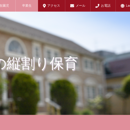
在園児
卒業生
アクセス
メール
お電話
La
ての縦割り保育