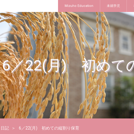
Mizuho Education
未就学児
6／22(月) 初め
日記
6／22(月) 初めての縦割り保育