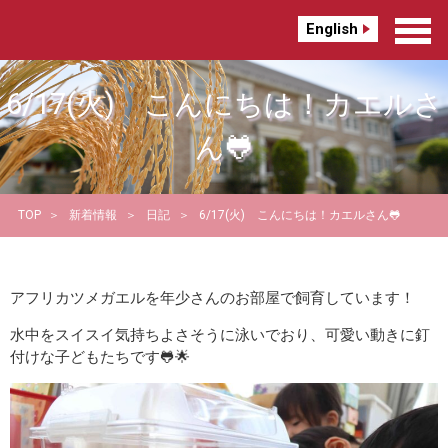
English
6/17(火) こんにちは！カエルさ
ん🐸
TOP
新着情報
日記
6/17(火) こんにちは！カエルさん🐸
アフリカツメガエルを年少さんのお部屋で飼育しています！
水中をスイスイ気持ちよさそうに泳いでおり、可愛い動きに釘
付けな子どもたちです🐸🌟