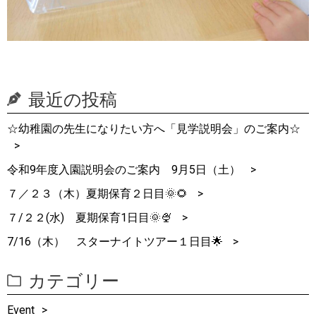
最近の投稿
☆幼稚園の先生になりたい方へ「見学説明会」のご案内☆
令和9年度入園説明会のご案内 9月5日（土）
７／２３（木）夏期保育２日目🌞🌻
７/２２(水) 夏期保育1日目🌞🍨
7/16（木） スターナイトツアー１日目🌟
カテゴリー
Event