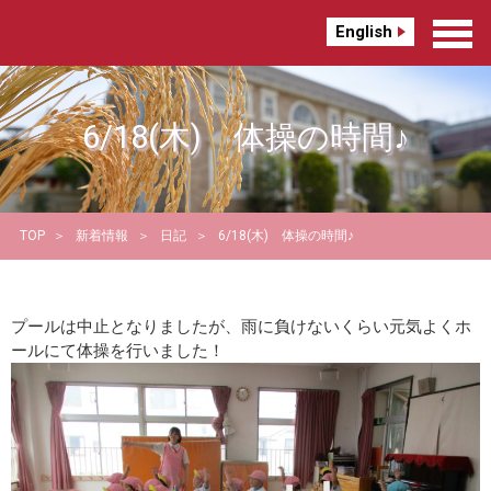
English
6/18(木) 体操の時間♪
TOP
新着情報
日記
6/18(木) 体操の時間♪
プールは中止となりましたが、雨に負けないくらい元気よくホ
ールにて体操を行いました！