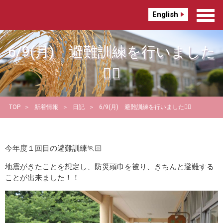
English
6/9(月) 避難訓練を行いました
🏋🏻
TOP
新着情報
日記
6/9(月) 避難訓練を行いました🏋🏻
今年度１回目の避難訓練🏃🏻
地震がきたことを想定し、防災頭巾を被り、きちんと避難する
ことが出来ました！！