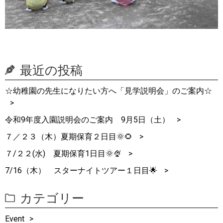
最近の投稿
☆幼稚園の先生になりたい方へ「見学説明会」のご案内☆
令和9年度入園説明会のご案内 9月5日（土）
７／２３（木）夏期保育２日目🌞🌻
７/２２(水) 夏期保育1日目🌞🍨
7/16（木） スターナイトツアー１日目🌟
カテゴリー
Event