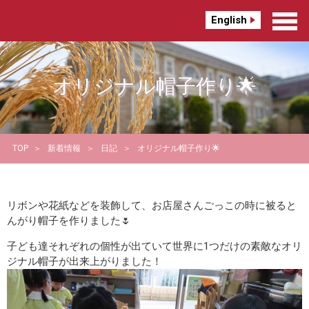
English
オリジナル帽子作り🌟
TOP
新着情報
日記
オリジナル帽子作り🌟
リボンや花紙などを装飾して、お店屋さんごっこの時に被ると
んがり帽子を作りました🌷
子ども達それぞれの個性が出ていて世界に1つだけの素敵なオリ
ジナル帽子が出来上がりました！