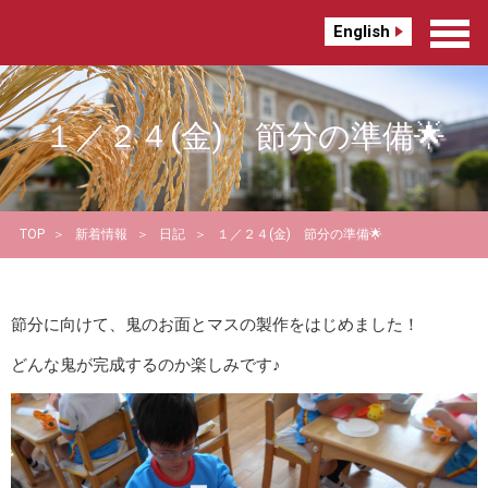
English
１／２４(金) 節分の準備🌟
TOP
新着情報
日記
１／２４(金) 節分の準備🌟
節分に向けて、鬼のお面とマスの製作をはじめました！
どんな鬼が完成するのか楽しみです♪