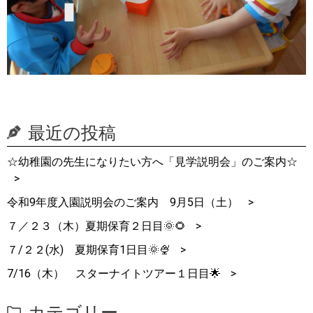
最近の投稿
☆幼稚園の先生になりたい方へ「見学説明会」のご案内☆
令和9年度入園説明会のご案内 9月5日（土）
７／２３（木）夏期保育２日目🌞🌻
７/２２(水) 夏期保育1日目🌞🍨
7/16（木） スターナイトツアー１日目🌟
カテゴリー