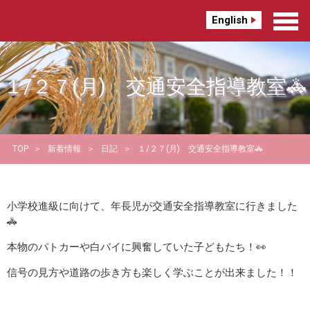
English
１/２７(月) 交通安全指導教室🚓
TOP
新着情報
日記
１/２７(月) 交通安全指導教室🚓
小学校進級に向けて、年長児が交通安全指導教室に行きました
🚓
本物のパトカーや白バイに興奮していた子どもたち！👀
信号の見方や道路の歩き方も楽しく学ぶことが出来ました！！