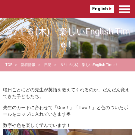
English
５/１６(木) 楽しいEnglish Tim
e！
TOP
新着情報
日記
５/１６(木) 楽しいEnglish Time！
曜日ごとにどの先生が英語を教えてくれるのか、だんだん覚え
てきた子どもたち。
先生のカードに合わせて「One！」「Two！」と色のついたボ
ールをコップに入れていきます🌟
数字や色を楽しく学んでいます！