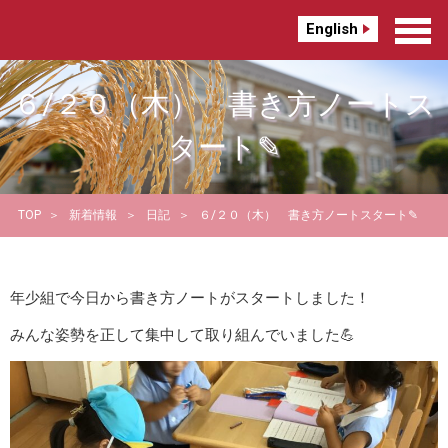
English
６/２０（木） 書き方ノートス
タート✎
TOP
新着情報
日記
６/２０（木） 書き方ノートスタート✎
年少組で今日から書き方ノートがスタートしました！
みんな姿勢を正して集中して取り組んでいました💪