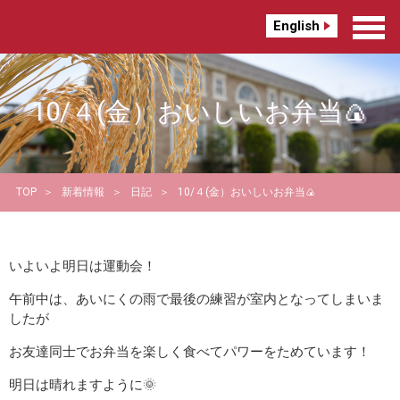
English
10/４(金）おいしいお弁当🍙
TOP
新着情報
日記
10/４(金）おいしいお弁当🍙
いよいよ明日は運動会！
午前中は、あいにくの雨で最後の練習が室内となってしまいま
したが
お友達同士でお弁当を楽しく食べてパワーをためています！
明日は晴れますように🌞