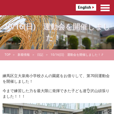
English
10/16(日) 運動会を開催しまし
た！🚩
TOP
新着情報
日記
10/16(日) 運動会を開催しました！🚩
練馬区立大泉南小学校さんの園庭をお借りして、第70回運動会
を開催しました！
今まで練習した力を最大限に発揮できた子ども達👌沢山頑張り
ました！！！