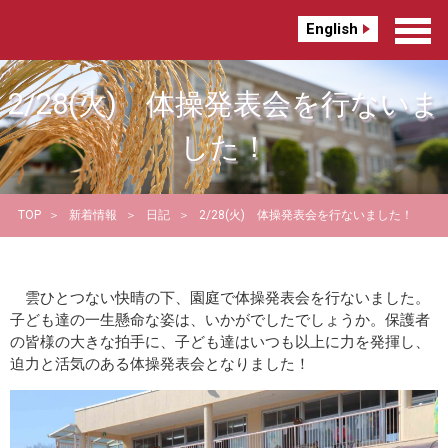
English
2/28(火) 体操発表会を行ないま
した！
TOP
新着情報
日記
2/28(火) 体操発表会を行ないました！
雲ひとつない快晴の下、園庭で体操発表会を行ないました。
子ども達の一生懸命な姿は、いかがでしたでしょうか。保護者
の皆様の大きな拍手に、子ども達はいつも以上に力を発揮し、
迫力と活気のある体操発表会となりました！