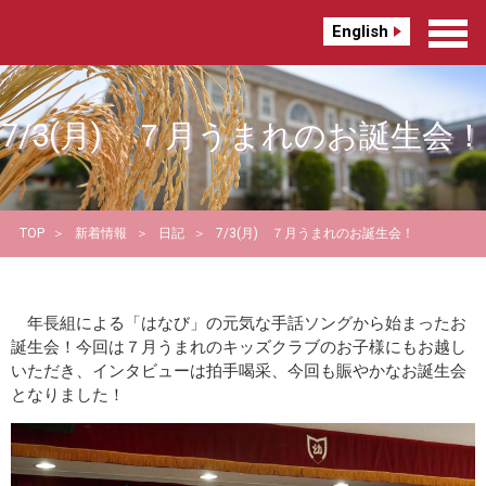
English
7/3(月) ７月うまれのお誕生会！
TOP
新着情報
日記
7/3(月) ７月うまれのお誕生会！
年長組による「はなび」の元気な手話ソングから始まったお
誕生会！今回は７月うまれのキッズクラブのお子様にもお越し
いただき、インタビューは拍手喝采、今回も賑やかなお誕生会
となりました！