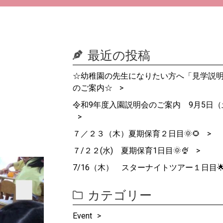
最近の投稿
☆幼稚園の先生になりたい方へ「見学説
のご案内☆
令和9年度入園説明会のご案内 9月5日（
７／２３（木）夏期保育２日目🌞🌻
７/２２(水) 夏期保育1日目🌞🍨
7/16（木） スターナイトツアー１日目
カテゴリー
Event