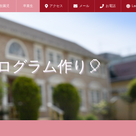
在園児
卒業生
アクセス
メール
お電話
La
ログラム作り🎈