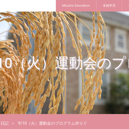
Mizuho Education
未就学児
/10（火）運動会のプ
日記
9/10（火）運動会のプログラム作り🎈