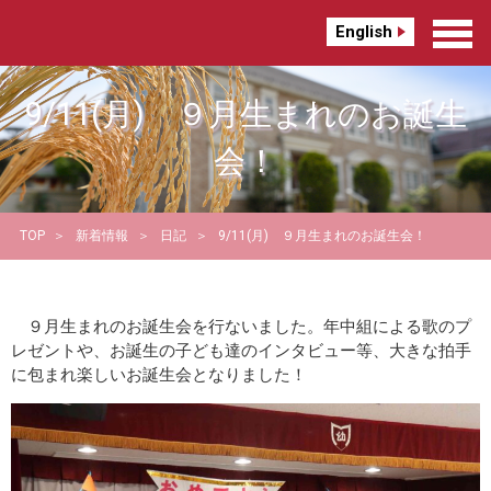
English
9/11(月) ９月生まれのお誕生
会！
TOP
新着情報
日記
9/11(月) ９月生まれのお誕生会！
９月生まれのお誕生会を行ないました。年中組による歌のプ
レゼントや、お誕生の子ども達のインタビュー等、大きな拍手
に包まれ楽しいお誕生会となりました！