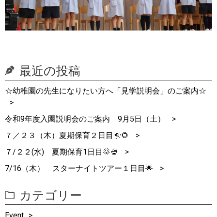
最近の投稿
☆幼稚園の先生になりたい方へ「見学説明会」のご案内☆
令和9年度入園説明会のご案内 9月5日（土）
７／２３（木）夏期保育２日目🌞🌻
７/２２(水) 夏期保育1日目🌞🍨
7/16（木） スターナイトツアー１日目🌟
カテゴリー
Event